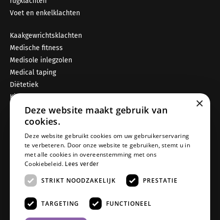
rugklachten
Voet en enkelklachten
Kaakgewrichtsklachten
Medische fitness
Medisole inlegzolen
Medical taping
Diëtetiek
Kinderfysiotherapie (via externen)
×
Deze website maakt gebruik van
Psychosomatische fysiotherapie (via externen)
cookies.
Openingstijden
Deze website gebruikt cookies om uw gebruikerservaring
maandag 07:00–21:00
te verbeteren. Door onze website te gebruiken, stemt u in
met alle cookies in overeenstemming met ons
dinsdag 07:00–21:00
Cookiebeleid.
Lees verder
woensdag 07:00–21:00
STRIKT NOODZAKELIJK
PRESTATIE
donderdag 07:00–21:00
vrijdag 07:00–21:00
TARGETING
FUNCTIONEEL
zaterdag 08:00–13:00
zondag gesloten