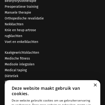
Bedrijfsfysiotherapie
Preoperatieve training
Manuele therapie
Orthopedische revalidatie
Nekklachten
Knie en heup artrose
rugklachten
Voet en enkelklachten
Kaakgewrichtsklachten
Medische fitness
Medisole inlegzolen
Medical taping
Diëtetiek
Kinderfysiotherapie (via externen)
×
Deze website maakt gebruik van
Psychosomatische fysiotherapie (via externen)
cookies.
Openingstijden
Deze website gebruikt cookies om uw gebruikerservaring
maandag 07:00–21:00
te verbeteren. Door onze website te gebruiken, stemt u in